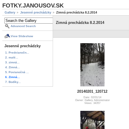
FOTKY.JANOUSOV.SK
Gallery
Jesenné prechádzky
Zimná prechádzka 8.2.2014
Zimná prechádzka 8.2.2014
Advanced Search
View Slideshow
Jesenné prechádzky
1. Predvianočn...
2. malé...
3. zimná...
4. Zimná...
5. Povianočná ...
6. Zimná...
7. Bodíky...
20140201_120712
Date: 02/01/14
Owner: Gallery Administrator
Views: 34357