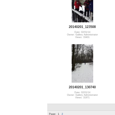
20140201_123508
Date: 02/01/14
Owner: Gallery Administrator
Views: 33401
20140201_130740
Date: 02/01/14
Owner: Gallery Administrator
Views: 31971
Page:
1
2