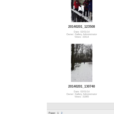
20140201_123508
Date: 02/01/14
Owner: Gallery Administrator
Views: 33414
20140201_130740
Date: 02/01/14
Owner: Gallery Administrator
Views: 31985
Page:
1
2