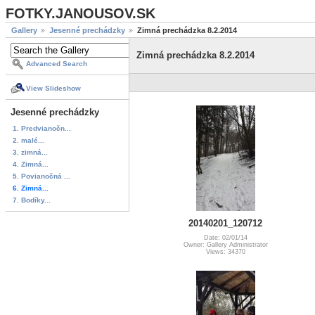
FOTKY.JANOUSOV.SK
Gallery
Jesenné prechádzky
Zimná prechádzka 8.2.2014
Zimná prechádzka 8.2.2014
Advanced Search
View Slideshow
Jesenné prechádzky
1. Predvianočn...
2. malé...
3. zimná...
4. Zimná...
5. Povianočná ...
6. Zimná...
7. Bodíky...
20140201_120712
Date: 02/01/14
Owner: Gallery Administrator
Views: 34370