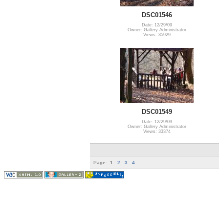
DSC01546
Date: 12/29/09
Owner: Gallery Administrator
Views: 35929
DSC01549
Date: 12/29/09
Owner: Gallery Administrator
Views: 33374
Page:
1
2
3
4