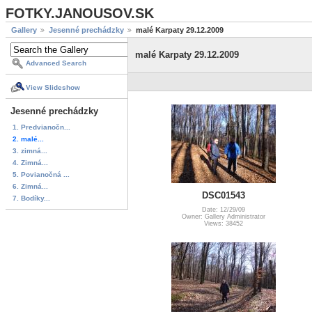
FOTKY.JANOUSOV.SK
Gallery
Jesenné prechádzky
malé Karpaty 29.12.2009
malé Karpaty 29.12.2009
Advanced Search
View Slideshow
Jesenné prechádzky
1. Predvianočn...
2. malé...
3. zimná...
4. Zimná...
5. Povianočná ...
6. Zimná...
DSC01543
7. Bodíky...
Date: 12/29/09
Owner: Gallery Administrator
Views: 38452