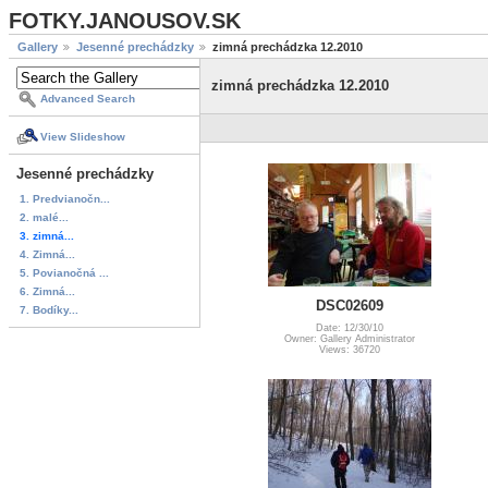
FOTKY.JANOUSOV.SK
Gallery
Jesenné prechádzky
zimná prechádzka 12.2010
zimná prechádzka 12.2010
Advanced Search
View Slideshow
Jesenné prechádzky
1. Predvianočn...
2. malé...
3. zimná...
4. Zimná...
5. Povianočná ...
6. Zimná...
DSC02609
7. Bodíky...
Date: 12/30/10
Owner: Gallery Administrator
Views: 36720