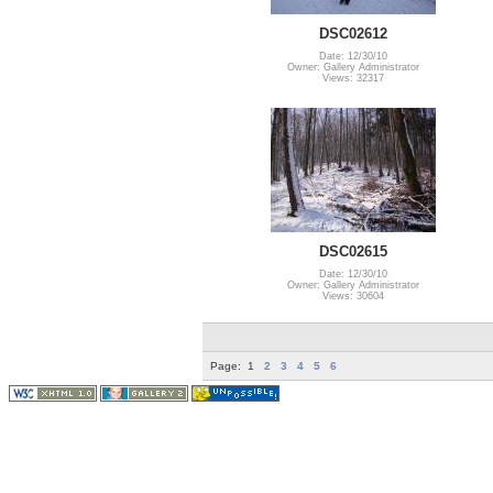
DSC02612
Date: 12/30/10
Owner: Gallery Administrator
Views: 32317
DSC02615
Date: 12/30/10
Owner: Gallery Administrator
Views: 30604
Page:
1
2
3
4
5
6