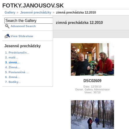
FOTKY.JANOUSOV.SK
Gallery
Jesenné prechádzky
zimná prechádzka 12.2010
zimná prechádzka 12.2010
Advanced Search
View Slideshow
Jesenné prechádzky
1. Predvianočn...
2. malé...
3. zimná...
4. Zimná...
5. Povianočná ...
6. Zimná...
DSC02609
7. Bodíky...
Date: 12/30/10
Owner: Gallery Administrator
Views: 36718