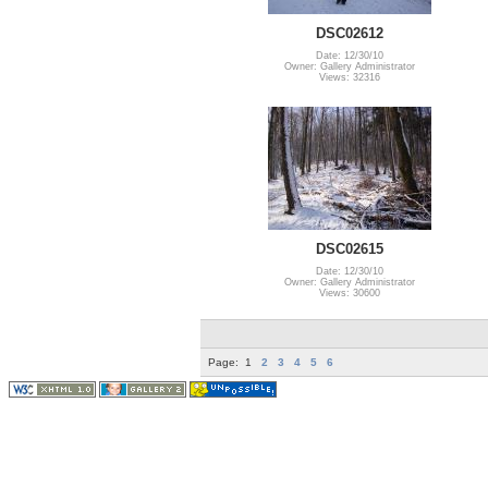
DSC02612
Date: 12/30/10
Owner: Gallery Administrator
Views: 32316
DSC02615
Date: 12/30/10
Owner: Gallery Administrator
Views: 30600
Page:
1
2
3
4
5
6