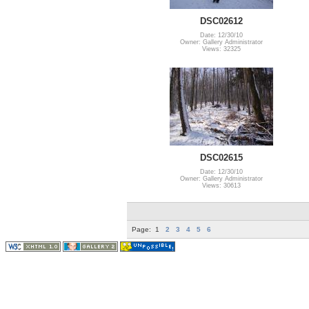
DSC02612
Date: 12/30/10
Owner: Gallery Administrator
Views: 32325
DSC02615
Date: 12/30/10
Owner: Gallery Administrator
Views: 30613
Page:
1
2
3
4
5
6