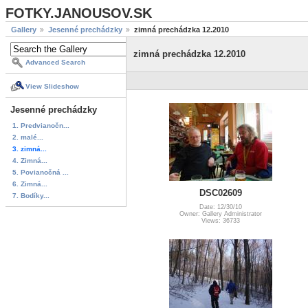
FOTKY.JANOUSOV.SK
Gallery
Jesenné prechádzky
zimná prechádzka 12.2010
zimná prechádzka 12.2010
Advanced Search
View Slideshow
Jesenné prechádzky
1. Predvianočn...
2. malé...
3. zimná...
4. Zimná...
5. Povianočná ...
6. Zimná...
DSC02609
7. Bodíky...
Date: 12/30/10
Owner: Gallery Administrator
Views: 36733