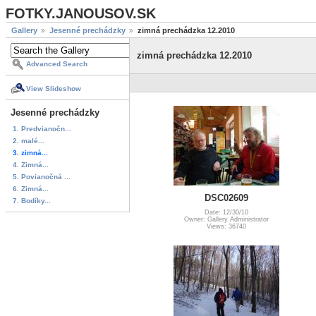
FOTKY.JANOUSOV.SK
Gallery
Jesenné prechádzky
zimná prechádzka 12.2010
zimná prechádzka 12.2010
Advanced Search
View Slideshow
Jesenné prechádzky
1. Predvianočn...
2. malé...
3. zimná...
4. Zimná...
5. Povianočná ...
6. Zimná...
DSC02609
7. Bodíky...
Date: 12/30/10
Owner: Gallery Administrator
Views: 36740