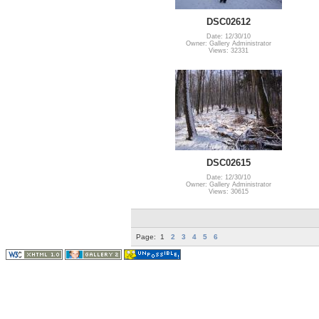
DSC02612
Date: 12/30/10
Owner: Gallery Administrator
Views: 32331
DSC02615
Date: 12/30/10
Owner: Gallery Administrator
Views: 30615
Page:
1
2
3
4
5
6