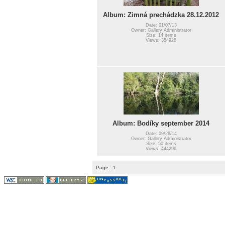
Album: Zimná prechádzka 28.12.2012
Date: 01/07/13
Owner: Gallery Administrator
Size: 14 items
Views: 354928
Album: Bodíky september 2014
Date: 09/28/14
Owner: Gallery Administrator
Size: 50 items
Views: 444296
Page:
1