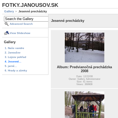
FOTKY.JANOUSOV.SK
Gallery
Jesenné prechádzky
Jesenné prechádzky
Advanced Search
View Slideshow
Gallery
1. Naše vandre
2. Janoušov
3. Lojzov pohľad
4. Jesenné...
5. jarné...
Album: Predvianočná prechádzka
6. Hrady a zámky
2008
Date: 12/22/08
Owner: Gallery Administrator
Size: 41 items
Views: 369908