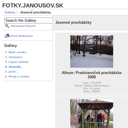
FOTKY.JANOUSOV.SK
Gallery
Jesenné prechádzky
Jesenné prechádzky
Advanced Search
View Slideshow
Gallery
1. Naše vandre
2. Janoušov
3. Lojzov pohľad
4. Jesenné...
5. jarné...
Album: Predvianočná prechádzka
6. Hrady a zámky
2008
Date: 12/22/08
Owner: Gallery Administrator
Size: 41 items
Views: 369924