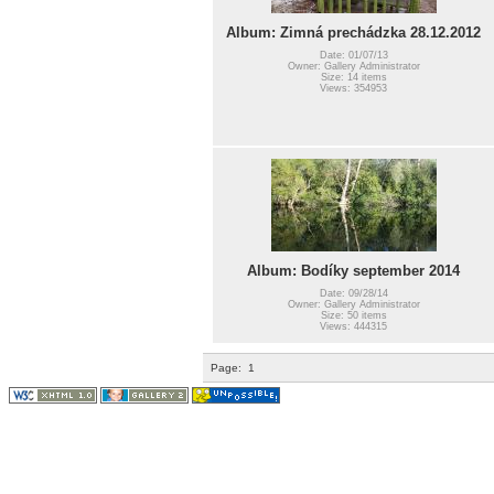
Album: Zimná prechádzka 28.12.2012
Date: 01/07/13
Owner: Gallery Administrator
Size: 14 items
Views: 354953
Album: Bodíky september 2014
Date: 09/28/14
Owner: Gallery Administrator
Size: 50 items
Views: 444315
Page:
1